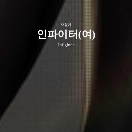
모험가
인파이터(여)
Infighter